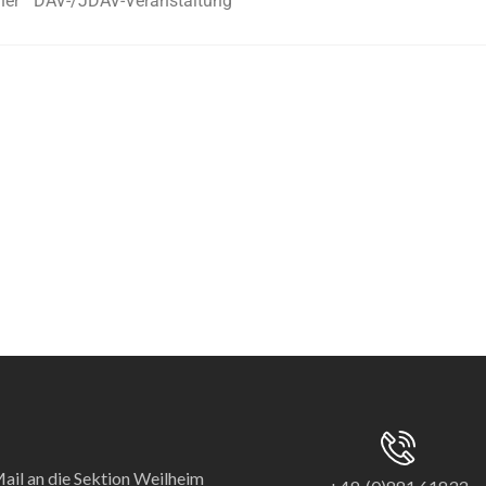
ner DAV-/JDAV-Veranstaltung
ail an die Sektion Weilheim