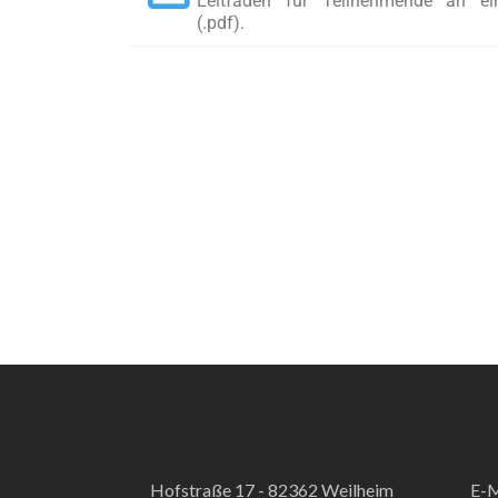
Leitfaden für Teilnehmende an ei
(.pdf).
Hofstraße 17 - 82362 Weilheim
E-M