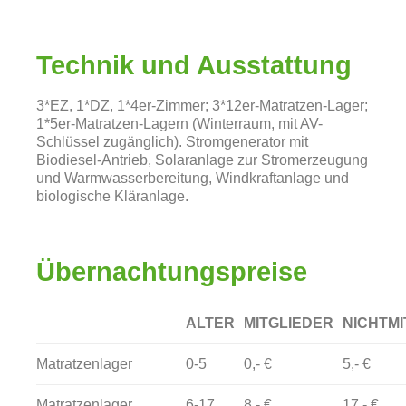
Technik und Ausstattung
3*EZ, 1*DZ, 1*4er-Zimmer; 3*12er-Matratzen-Lager;
1*5er-Matratzen-Lagern (Winterraum, mit AV-
Schlüssel zugänglich). Stromgenerator mit
Biodiesel-Antrieb, Solaranlage zur Stromerzeugung
und Warmwasserbereitung, Windkraftanlage und
biologische Kläranlage.
Übernachtungspreise
ALTER
MITGLIEDER
NICHTMI
Matratzenlager
0-5
0,- €
5,- €
Matratzenlager
6-17
8,- €
17,- €